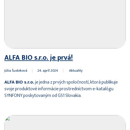
ALFA BIO s.r.o. je prvá!
Júlia Šusteková
|
24. apríl 2024
|
Aktuality
ALFA BIO s.r.o.
je jedna z prvých spoločností, ktorá publikuje
svoje produktové informácie prostredníctvom e-katalógu
SYNFONY poskytovaným od GS1 Slovakia.