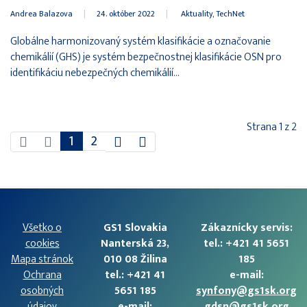
Andrea Balazova
|
24. október 2022
|
Aktuality
TechNet
Globálne harmonizovaný systém klasifikácie a označovanie
chemikálií (GHS) je systém bezpečnostnej klasifikácie OSN pro
identifikáciu nebezpečných chemikálií...
Strana 1 z 2
1
2
Všetko o
GS1 Slovakia
Zákaznícky servis:
cookies
Nanterská 23,
tel.: +421 41 5651
Mapa stránok
010 08 Žilina
185
Ochrana
tel.: +421 41
e-mail:
osobných
5651 185
synfony@gs1sk.org
údajov
e-mail:
gdsn@gs1sk.org