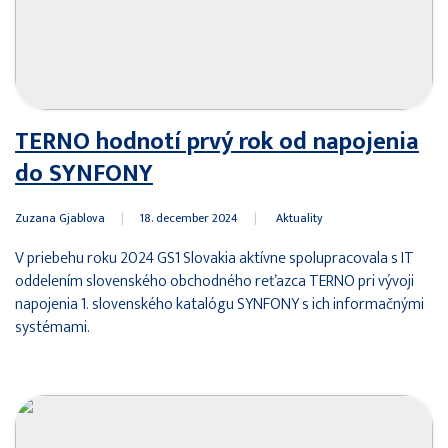
TERNO hodnotí prvý rok od napojenia
do SYNFONY
Zuzana Gjablova
|
18. december 2024
|
Aktuality
V priebehu roku 2024 GS1 Slovakia aktívne spolupracovala s IT
oddelením slovenského obchodného reťazca TERNO pri vývoji
napojenia 1. slovenského katalógu SYNFONY s ich informačnými
systémami.